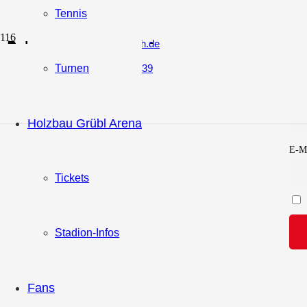
Tennis
Newsletter
vorstand@sv-erlbach.de
+49 (0) 171 / 30 58 939
Turnen
Vor
Holzbau Grübl Arena
E-Ma
Tickets
Stadion-Infos
Fans