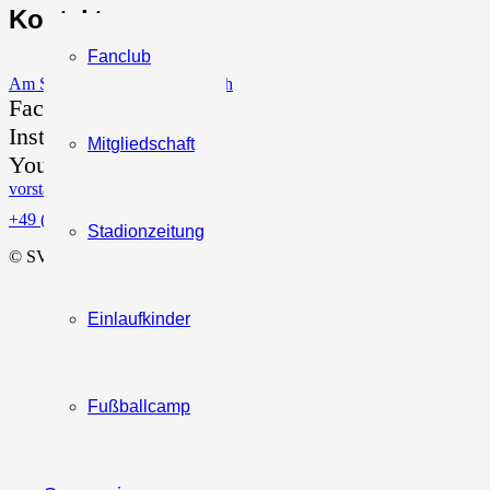
Kontakt:
Fanclub
Am Sportplatz 1, 84567 Erlbach
Facebook
Instagram
Mitgliedschaft
YouTube
vorstand@sv-erlbach.de
+49 (0) 171 / 30 58 939
Stadionzeitung
© SV ERLBACH
Einlaufkinder
Fußballcamp