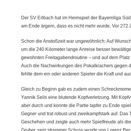
Der SV Erlbach hat im Heimspiel der Bayernliga Süd
am Ende ärgern, dass es nicht mehr wurde. Vor 272 
Schon die Anstoßzeit war ungewöhnlich: Auf Wunsch 
um die 240 Kilometer lange Anreise besser bewältige
gewohnten Freitagabendroutine – und auf dem Platz f
Auch die Nachwirkungen des Pokalkrachers gegen 
fehlte dem ein oder anderen Spieler die Kraft und auc
Gleich zu Beginn gab es zudem einen Schreckmoment
Yannik Seils eine blutende Kopfverletzung. Mit Kopf
aber durch und konnte die Partie tapfer zu Ende spi
Gegner und trat robust und zweikampfstark auf. Das 
Geschehen und zeigte auch mehr Spielfreude als die
Gruber, sein strammer Schuss wurde von Lorenz Becher