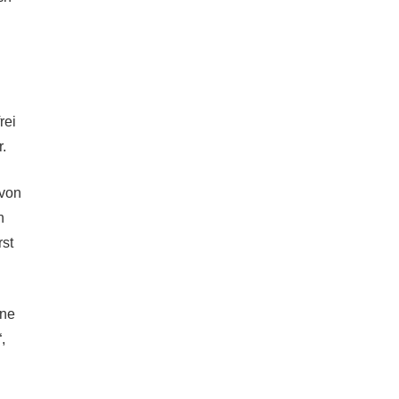
rei
.
 von
n
rst
ine
,