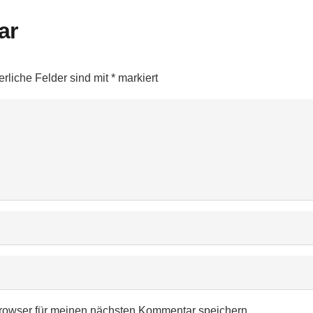
ar
erliche Felder sind mit
*
markiert
Am Sportplatz 1, 84567 Erlbach
rowser für meinen nächsten Kommentar speichern.