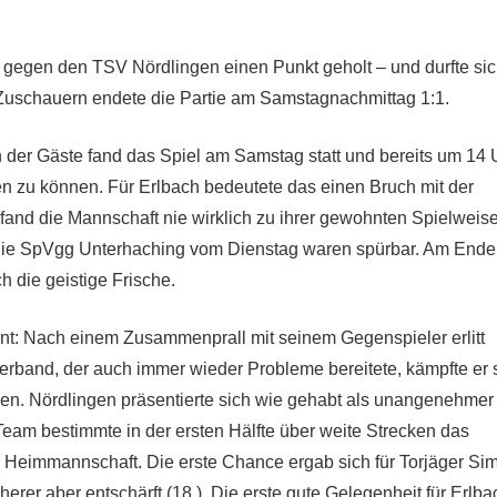
 gegen den TSV Nördlingen einen Punkt geholt – und durfte si
Zuschauern endete die Partie am Samstagnachmittag 1:1.
der Gäste fand das Spiel am Samstag statt und bereits um 14 
n zu können. Für Erlbach bedeutete das einen Bruch mit der
and die Mannschaft nie wirklich zu ihrer gewohnten Spielweise
die SpVgg Unterhaching vom Dienstag waren spürbar. Am Ende
h die geistige Frische.
: Nach einem Zusammenprall mit seinem Gegenspieler erlitt
verband, der auch immer wieder Probleme bereitete, kämpfte er 
elen. Nördlingen präsentierte sich wie gehabt als unangenehmer
Team bestimmte in der ersten Hälfte über weite Strecken das
 Heimmannschaft. Die erste Chance ergab sich für Torjäger Si
er aber entschärft (18.). Die erste gute Gelegenheit für Erlba