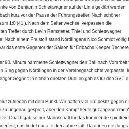
anke von Benjamin Schlettwagner auf der Linie geklärt werden
lbach kurz vor der Pause der Führungstreffer: Nach schöner
n zum 1:0 (41.). Nach dem Seitenwechsel verpassten die
n Treffer durch Levin Ramstetter, Thiel und Schlettwagner
: Nach einem Freistoß stand Nördlingens Nico Schmidt völlig f
war das erste Gegentor der Saison für Erlbachs Keeper Becherer
der 90. Minute hämmerte Schlettwagner den Ball nach Vorarbeit
en Sieg gegen Nördlingen in der Vereinsgeschichte verpasste. I
eriger Gegner: In sieben direkten Duellen gab es für den SVE e
.
lut zufrieden mit dem Punkt. Wir hatten viel Ballbesitz gegen e
r zu ungenau gespielt, aber den Kampf heute gut angenommen“
 Der Coach gab seiner Mannschaft für das kommende spielfreie
rfest, das findet nur alle drei Jahre statt. Da dürfen die Jungs