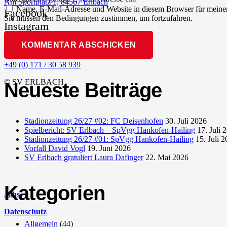
Am Sportplatz 1, 84567 Erlbach
Name, E-Mail-Adresse und Website in diesem Browser für meine
Facebook
Sie müssen den Bedingungen zustimmen, um fortzufahren.
Instagram
YouTube
KOMMENTAR ABSCHICKEN
vorstand@sv-erlbach.de
+49 (0) 171 / 30 58 939
© SV ERLBACH
Neueste Beiträge
Stadionzeitung 26/27 #02: FC Deisenhofen
30. Juli 2026
Spielbericht: SV Erlbach – SpVgg Hankofen-Hailing
17. Juli 
Stadionzeitung 26/27 #01: SpVgg Hankofen-Hailing
15. Juli 
Vorfall David Vogl
19. Juni 2026
SV Erlbach gratuliert Laura Dafinger
22. Mai 2026
Kategorien
Jobs
Datenschutz
Allgemein
(44)