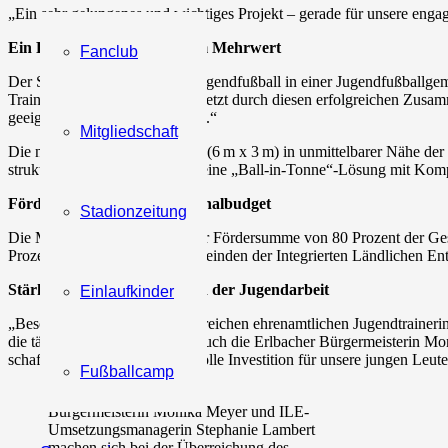
„Ein sehr gelungenes und wichtiges Projekt – gerade für unsere engag
Ein Projekt mit nachhaltigem Mehrwert
Fanclub
Der SV Erlbach betreibt den Jugendfußball in einer Jugendfußball
Trainingsbetrieb teil. „Nicht zuletzt durch diesen erfolgreichen Zus
geeigneten Lagermöglichkeiten.“
Mitgliedschaft
Die neu errichtete Fertiggarage (6 m x 3 m) in unmittelbarer Nähe de
strukturierten Lagerung sowie eine „Ball-in-Tonne“-Lösung mit Kompr
Förderung durch ILE-Regionalbudget
Stadionzeitung
Die Maßnahme wurde mit einer Fördersumme von 80 Prozent der Gesa
Prozent von den acht ILE-Gemeinden der Integrierten Ländlichen Ent
Stärkung des Ehrenamts und der Jugendarbeit
Einlaufkinder
„Besonders profitieren die zahlreichen ehrenamtlichen Jugendtrainerin
die tägliche Arbeit erheblich. Auch die Erlbacher Bürgermeisterin Mo
schaffen können. Das ist eine tolle Investition für unsere jungen Leu
Fußballcamp
Bürgermeisterin Monika Meyer und ILE-
Umsetzungsmanagerin Stephanie Lambert
machen sich bei der Überreichung des