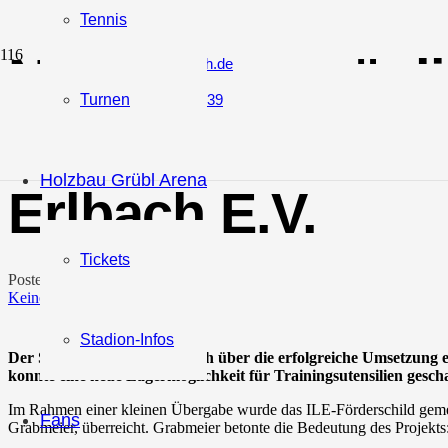
Tennis
Neue Lagermöglic
vorstand@sv-erlbach.de
+49 (0) 171 / 30 58 939
Turnen
Erfolgreiches IL
Holzbau Grübl Arena
Erlbach E.V.
Tickets
Posted on
25. September 2025
Keine Kommentare
Stadion-Infos
Der SV Erlbach e.V. freut sich über die erfolgreiche Umsetzun
konnte eine neue Lagermöglichkeit für Trainingsutensilien gesch
Im Rahmen einer kleinen Übergabe wurde das ILE-Förderschild ge
Fans
Grabmeier, überreicht. Grabmeier betonte die Bedeutung des Projekts