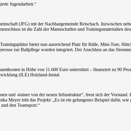
ierte Jugendarbeit.“
gemeinschaft (JFG) mit der Nachbargemeinde Reischach. Inzwischen n
ammenschluss ist die Zahl der Mannschaften und Trainingsmaterialien de
r Trainingsplätze bietet nun ausreichend Platz für Bälle, Mini-Tore, H
essor zur Ballpflege wurden integriert. Der Anschluss an das Stromnet
mtkosten in Höhe von 11.600 Euro unterstützt – finanziert zu 90 Pr
wicklung (ILE) Holzland-Inntal.
nen und -trainer von der neuen Infrastruktur“, freut sich der Vorstand
nika Meyer lobt das Projekt: „Es ist ein gelungenes Beispiel dafür, wi
te und den Teamsport.“