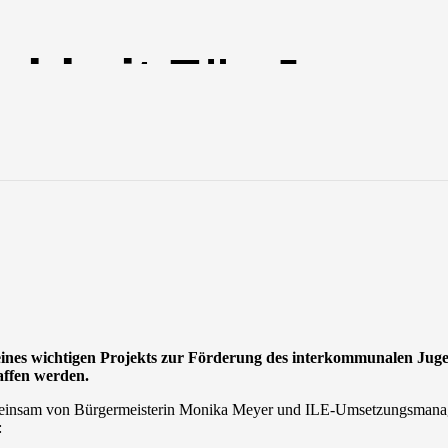
hkeit Für Jugend
E-Regionalbudget
g eines wichtigen Projekts zur Förderung des interkommunalen Ju
affen werden.
meinsam von Bürgermeisterin Monika Meyer und ILE-Umsetzungsmanage
: