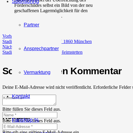
Sponsoring
Förderschildes selbst ein Bild von der neu
geschaffenen Lagermöglichkeit für den
Jugendfußball in Erlbach.
Partner
Vorheriger Beitrag
Stadionzeitung 25/26 #05: TSV 1860 München
Nächster Beitrag
Ansprechpartner
Stadionzeitung 25/26 #06: SV Heimstetten
Schreibe einen Kommentar
Vermarktung
Deine E-Mail-Adresse wird nicht veröffentlicht.
Erforderliche Felder 
Kontakt
Bitte füllen Sie dieses Feld aus.
Kontakt:
Fanshop %
Bitte füllen Sie dieses Feld aus.
Bitte gib eine gültige E-Mail-Adresse ein.